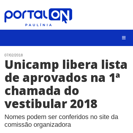
CIDADES
07/02/2018
Unicamp libera lista
EVENTOS
de aprovados na 1ª
EMPREGO
chamada do
ANIVERSÁRIO DAS CIDADES
ANUNCIE
vestibular 2018
CONTATO
Nomes podem ser conferidos no site da
BUSCAR
comissão organizadora