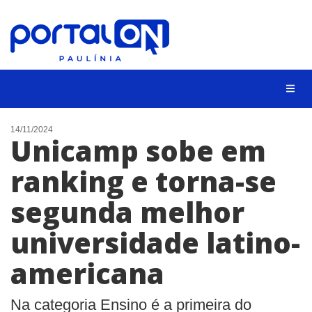
CIDADES
14/11/2024
Unicamp sobe em
EVENTOS
ranking e torna-se
EMPREGO
segunda melhor
ANIVERSÁRIO DAS CIDADES
ANUNCIE
universidade latino-
CONTATO
americana
BUSCAR
Na categoria Ensino é a primeira do