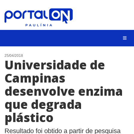
CIDADES
25/04/2018
Universidade de
EVENTOS
Campinas
EMPREGO
desenvolve enzima
ANIVERSÁRIO DAS CIDADES
ANUNCIE
que degrada
CONTATO
plástico
BUSCAR
Resultado foi obtido a partir de pesquisa