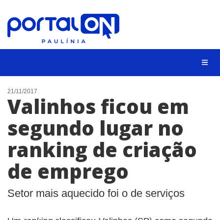
CIDADES
21/11/2017
Valinhos ficou em
EVENTOS
segundo lugar no
EMPREGO
ranking de criação
ANIVERSÁRIO DAS CIDADES
ANUNCIE
de emprego
CONTATO
Setor mais aquecido foi o de serviços
BUSCAR