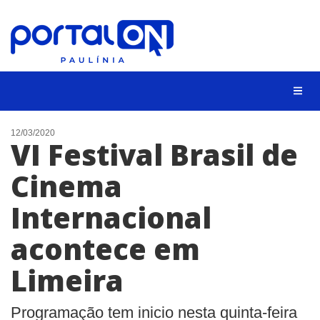
CIDADES
12/03/2020
VI Festival Brasil de
EVENTOS
Cinema
EMPREGO
Internacional
ANIVERSÁRIO DAS CIDADES
ANUNCIE
acontece em
CONTATO
Limeira
BUSCAR
Programação tem inicio nesta quinta-feira