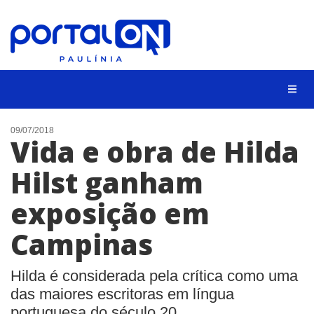
CIDADES
09/07/2018
Vida e obra de Hilda
EVENTOS
Hilst ganham
EMPREGO
exposição em
ANIVERSÁRIO DAS CIDADES
ANUNCIE
Campinas
CONTATO
Hilda é considerada pela crítica como uma
BUSCAR
das maiores escritoras em língua
portuguesa do século 20