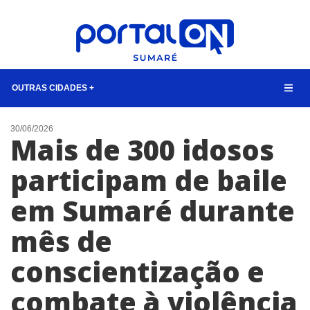
OUTRAS CIDADES +
NOTÍCIAS
30/06/2026
Mais de 300 idosos
LISTA DIGITAL
participam de baile
CONTATO
em Sumaré durante
ANUNCIE
mês de
BUSCAR
conscientização e
combate à violência