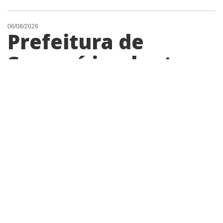
06/08/2026
Prefeitura de
Sumaré implanta
novo retorno na
Avenida Fuad Assef
Maluf para
melhorar a
mobilidade na
região do Picerno
Intervenção realizada pela Secretaria de