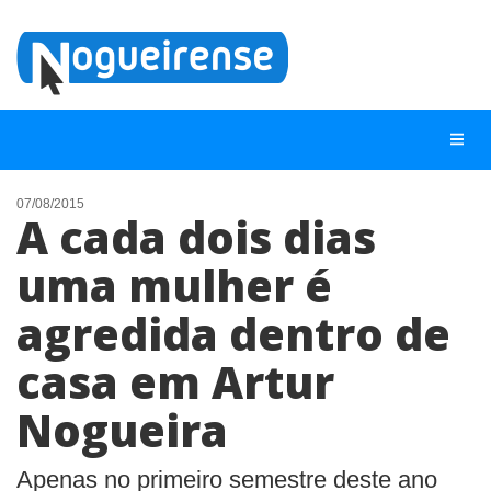
07/08/2015
A cada dois dias
NOTÍCIAS
uma mulher é
LISTA DIGITAL
agredida dentro de
TELEFONES ÚTEIS
QUEM SOMOS
casa em Artur
CONTATO
Nogueira
ANUNCIE
Apenas no primeiro semestre deste ano