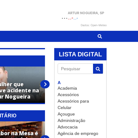
ARTUR NOGUEIRA
, SP
...
--°
--°
Dados: Open-Meteo
LISTA DIGITAL
Pesquisar
A
ulher que
Mulher morre após grave
Academia
ve acidente na
acidente na SP-107, em Artur
Acessórios
ur Nogueira
Nogueira
Acessórios para
Celular
Açougue
ITÁRIO
Administração
Advocacia
bor na Mesa é
Agência de emprego