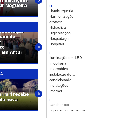
s inscrições
Confira a programação da
tur Nogueira
Festa em Louvor a São
H
Vicente de Paula
Hamburgueria
Harmonização
orofacial
Hidráulica
a Educação
Higienização
ipam de
Hospedagem
e
Profissionais da Educação
Hospitais
to
recebem capacitação em
 em Artur
primeiros socorros pela Lei
I
Lucas
Iluminação em LED
Imobiliária
Informática
RA
instalação de ar
condicionado
Instalações
Prefeitura de Artur Nogueira
Internet
errari recebe
melhora acesso entre bairros
 da nova
com obras na Rua Germano
L
Stein
Lanchonete
Loja de Conveniência