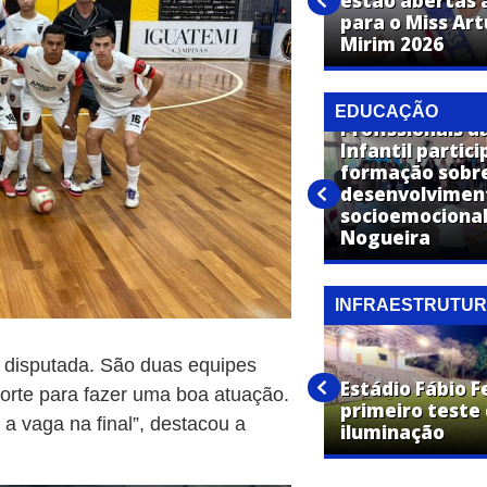
estão abertas a
Expo Artur confirma show de
para o Miss Ar
Panda em Artur Nogueira
Mirim 2026
EDUCAÇÃO
Profissionais d
Infantil partic
Polícia Civil de Artur Nogueira
formação sobr
promove palestra sobre os
desenvolvimen
riscos do uso de álcool e
socioemocional
tabaco na adolescência
Nogueira
INFRAESTRUTU
Operação Cidade Limpa
o disputada. São duas equipes
encerra cronograma nos
Estádio Fábio F
orte para fazer uma boa atuação.
bairros Jardim Carolina e
primeiro teste
a vaga na final”, destacou a
Jardim Laranjeiras
iluminação