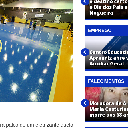
o destino certo
Sono ruim na gestação? Veja
o Dia dos Pais 
o que pode explicar o caso
Nogueira
EMPREGO
Centro Educaci
Net Aki abre vaga para
Aprendiz abre 
Instalador de Internet
Auxiliar Geral
FALECIMENTOS
Natalino Theodora de
Moradora de Ar
Almeida, de Artur Nogueira,
Maria Casturin
falece aos 73 anos
morre aos 68 a
á palco de um eletrizante duelo