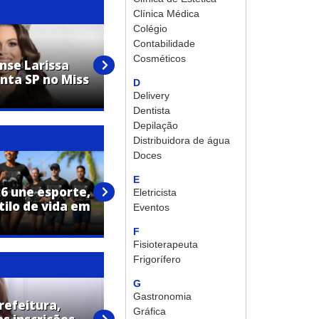
Clínica Médica
Colégio
Contabilidade
Cosméticos
nse Larissa
Grupo de Artur Nogueira
nta SP no Miss
conquista 12 premiações em
D
festival de dança
Delivery
Dentista
Depilação
Distribuidora de água
Doces
E
26 une esporte,
Estádio Fábio Ferrari recebe
Eletricista
tilo de vida em
primeiro teste da nova
Eventos
iluminação
F
Fisioterapeuta
Frigorífero
G
Gastronomia
refeitura,
Gráfica