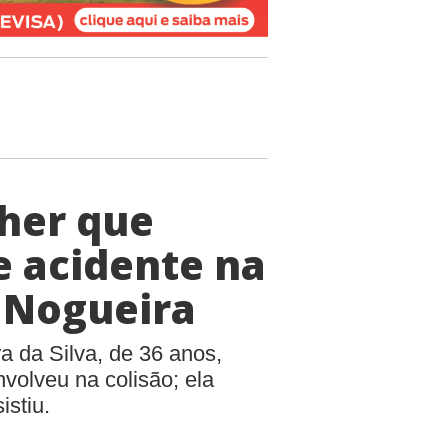
lher que
 acidente na
r Nogueira
a da Silva, de 36 anos,
volveu na colisão; ela
istiu.