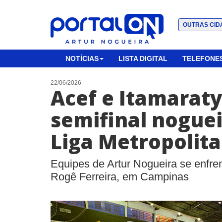
OUTRAS CID
NOTÍCIAS
LISTA DIGITAL
TELEFONES
22/06/2026
Acef e Itamarat
semifinal nogue
Liga Metropolit
Equipes de Artur Nogueira se enfre
Rogê Ferreira, em Campinas