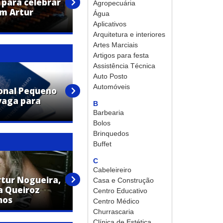
 para celebrar
Chácara aconchegante em
Agropecuária
em Artur
São João dos Pinheiros, na
Água
Imobiliária Olandini
Aplicativos
Arquitetura e interiores
Artes Marciais
Artigos para festa
Assistência Técnica
Auto Posto
Automóveis
onal Pequeno
Macofer oferece
vaga para
oportunidade de emprego em
B
Artur Nogueira!
Barbearia
Bolos
Brinquedos
Buffet
C
Cabeleireiro
tur Nogueira,
Sebastião Donizeti dos Reis,
Casa e Construção
a Queiroz
de Artur Nogueira, falece aos
Centro Educativo
nos
70 anos
Centro Médico
Churrascaria
Clínica de Estética