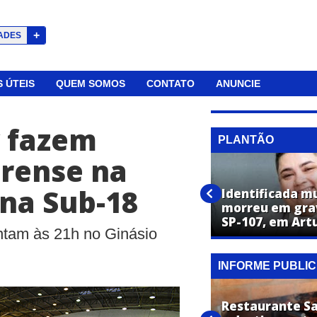
+
ADES
 ÚTEIS
QUEM SOMOS
CONTATO
ANUNCIE
y fazem
PLANTÃO
irense na
ana Sub-18
Trio preso em flagrante por
Identificada m
furto de cabos subterrâneos
morreu em gra
continuará na cadeia
SP-107, em Art
ntam às 21h no Ginásio
INFORME PUBLIC
Restaurante Sa