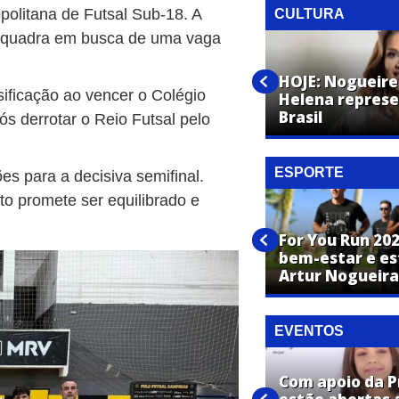
politana de Futsal Sub-18. A
CULTURA
em quadra em busca de uma vaga
1º ChamaArtur reúne
capoeiristas de diferentes
HOJE: Nogueire
ssificação ao vencer o Colégio
cidades na Praça CEU das
Helena represe
Artes
Brasil
ós derrotar o Reio Futsal pelo
ESPORTE
s para a decisiva semifinal.
to promete ser equilibrado e
Vôlei masculino de Artur
For You Run 20
Nogueira é prata nos Jogos
bem-estar e es
Regionais 2026
Artur Nogueira
EVENTOS
Com apoio da P