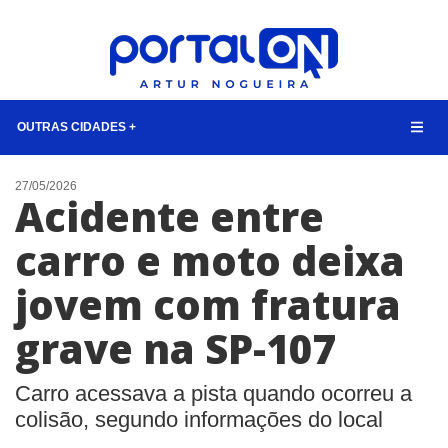
OUTRAS CIDADES +
NOTÍCIAS
27/05/2026
Acidente entre
LISTA DIGITAL
carro e moto deixa
TELEFONES ÚTEIS
jovem com fratura
QUEM SOMOS
CONTATO
grave na SP-107
ANUNCIE
Carro acessava a pista quando ocorreu a
BUSCAR
colisão, segundo informações do local