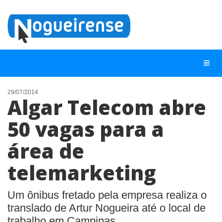
29/07/2014
Algar Telecom abre
NOTÍCIAS
50 vagas para a
LISTA DIGITAL
área de
TELEFONES ÚTEIS
QUEM SOMOS
telemarketing
CONTATO
Um ônibus fretado pela empresa realiza o
ANUNCIE
translado de Artur Nogueira até o local de
trabalho em Campinas.