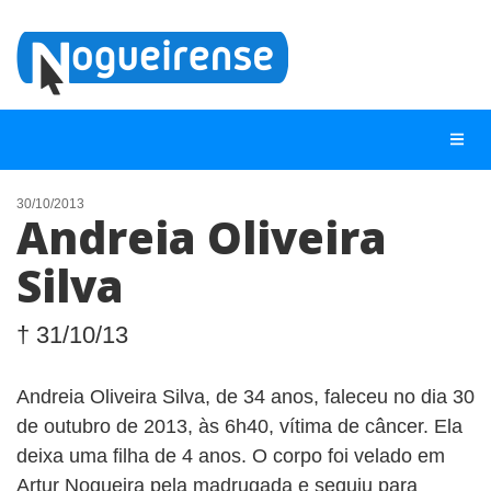
30/10/2013
Andreia Oliveira
NOTÍCIAS
Silva
LISTA DIGITAL
TELEFONES ÚTEIS
† 31/10/13
QUEM SOMOS
Andreia Oliveira Silva, de 34 anos, faleceu no dia 30
CONTATO
de outubro de 2013, às 6h40, vítima de câncer. Ela
ANUNCIE
deixa uma filha de 4 anos. O corpo foi velado em
Artur Nogueira pela madrugada e seguiu para