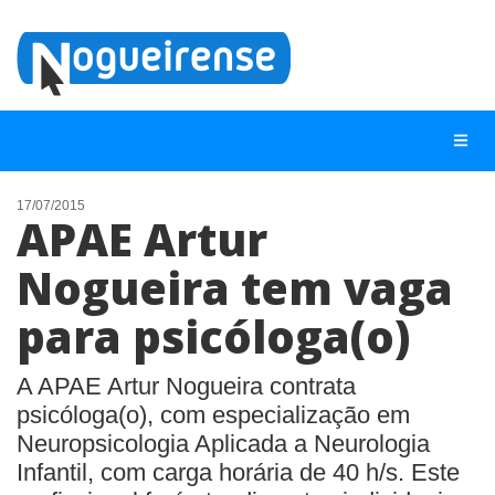
17/07/2015
APAE Artur
NOTÍCIAS
Nogueira tem vaga
LISTA DIGITAL
para psicóloga(o)
TELEFONES ÚTEIS
QUEM SOMOS
A APAE Artur Nogueira contrata
CONTATO
psicóloga(o), com especialização em
Neuropsicologia Aplicada a Neurologia
ANUNCIE
Infantil, com carga horária de 40 h/s. Este