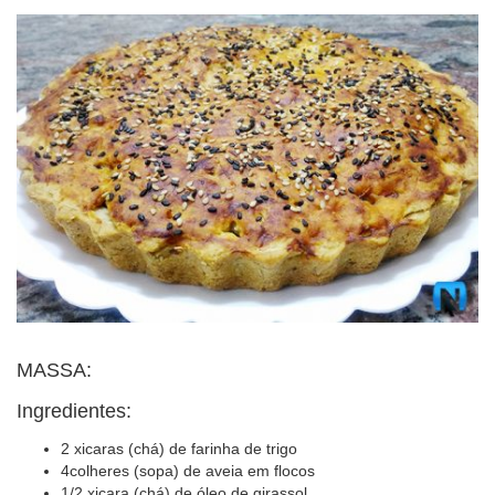
BUSCAR
MASSA:
Ingredientes:
2 xicaras (chá) de farinha de trigo
4colheres (sopa) de aveia em flocos
1/2 xicara (chá) de óleo de girassol