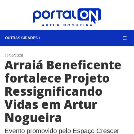
OUTRAS CIDADES +
NOTÍCIAS
29/06/2026
Arraiá Beneficente
LISTA DIGITAL
fortalece Projeto
TELEFONES ÚTEIS
Ressignificando
QUEM SOMOS
CONTATO
Vidas em Artur
ANUNCIE
Nogueira
BUSCAR
Evento promovido pelo Espaço Crescer