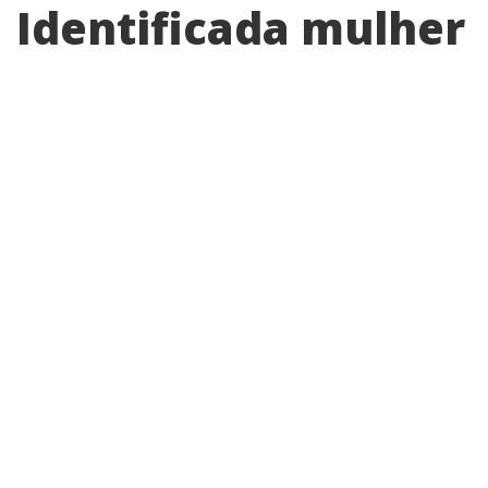
Identificada mulher
que morreu em
grave acidente na
SP-107, em Artur
Nogueira
Lidiane Aparecida Rodrigues Ferreira da
Silva, de 36 anos, seguia para o trabalho
quando se envolveu na colisão; ela chegou
a ser socorrida, mas não resistiu.