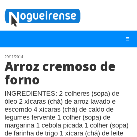
29/11/2014
Arroz cremoso de
NOTÍCIAS
forno
LISTA DIGITAL
TELEFONES ÚTEIS
INGREDIENTES: 2 colheres (sopa) de
óleo 2 xícaras (chá) de arroz lavado e
QUEM SOMOS
escorrido 4 xícaras (chá) de caldo de
CONTATO
legumes fervente 1 colher (sopa) de
ANUNCIE
margarina 1 cebola picada 1 colher (sopa)
de farinha de trigo 1 xícara (chá) de leite