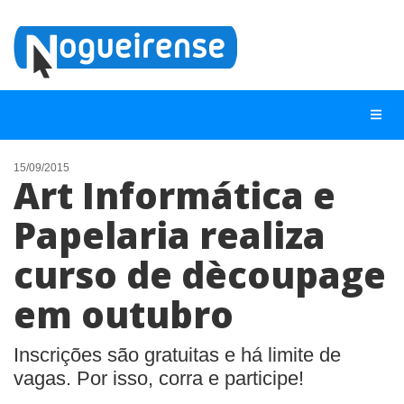
15/09/2015
Art Informática e
NOTÍCIAS
Papelaria realiza
LISTA DIGITAL
curso de dècoupage
TELEFONES ÚTEIS
QUEM SOMOS
em outubro
CONTATO
Inscrições são gratuitas e há limite de
ANUNCIE
vagas. Por isso, corra e participe!