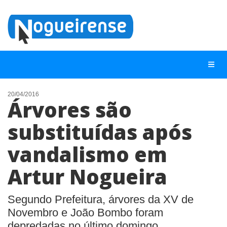
20/04/2016
Árvores são
NOTÍCIAS
substituídas após
LISTA DIGITAL
vandalismo em
TELEFONES ÚTEIS
QUEM SOMOS
Artur Nogueira
CONTATO
Segundo Prefeitura, árvores da XV de
ANUNCIE
Novembro e João Bombo foram
depredadas no último domingo.