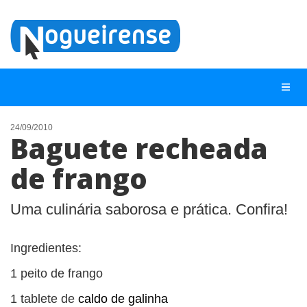
24/09/2010
Baguete recheada
NOTÍCIAS
de frango
LISTA DIGITAL
TELEFONES ÚTEIS
Uma culinária saborosa e prática. Confira!
QUEM SOMOS
Ingredientes:
CONTATO
1 peito de frango
ANUNCIE
1 tablete de
caldo de galinha