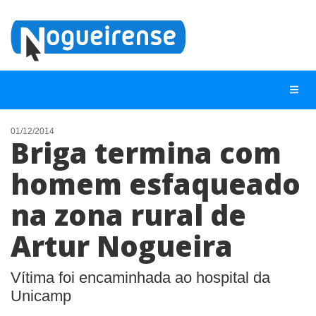
01/12/2014
Briga termina com
NOTÍCIAS
homem esfaqueado
LISTA DIGITAL
na zona rural de
TELEFONES ÚTEIS
QUEM SOMOS
Artur Nogueira
CONTATO
Vítima foi encaminhada ao hospital da
ANUNCIE
Unicamp