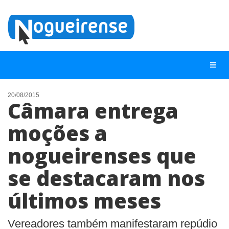
20/08/2015
Câmara entrega
NOTÍCIAS
moções a
LISTA DIGITAL
nogueirenses que
TELEFONES ÚTEIS
QUEM SOMOS
se destacaram nos
CONTATO
últimos meses
ANUNCIE
Vereadores também manifestaram repúdio