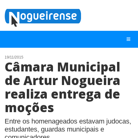
19/11/2015
Câmara Municipal
NOTÍCIAS
de Artur Nogueira
LISTA DIGITAL
realiza entrega de
TELEFONES ÚTEIS
QUEM SOMOS
moções
CONTATO
Entre os homenageados estavam judocas,
ANUNCIE
estudantes, guardas municipais e
comunicadores.