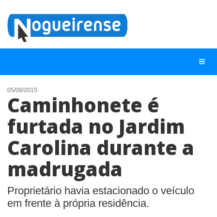
05/08/2015
Caminhonete é
NOTÍCIAS
furtada no Jardim
LISTA DIGITAL
Carolina durante a
TELEFONES ÚTEIS
QUEM SOMOS
madrugada
CONTATO
Proprietário havia estacionado o veículo
ANUNCIE
em frente à própria residência.