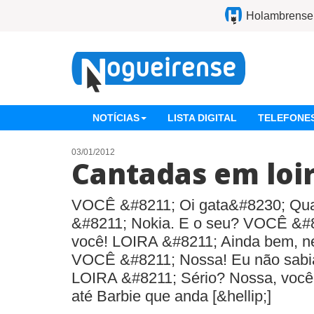
Holambrense
NOTÍCIAS
LISTA DIGITAL
TELEFONES
03/01/2012
Cantadas em loi
VOCÊ &#8211; Oi gata&#8230; Qual
&#8211; Nokia. E o seu? VOCÊ &#82
você! LOIRA &#8211; Ainda bem, né
VOCÊ &#8211; Nossa! Eu não sabi
LOIRA &#8211; Sério? Nossa, você t
até Barbie que anda [&hellip;]