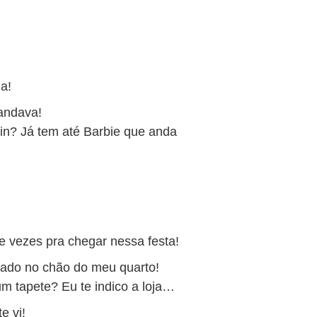
a!
andava!
ein? Já tem até Barbie que anda
 vezes pra chegar nessa festa!
ogado no chão do meu quarto!
m tapete? Eu te indico a loja…
e vi!