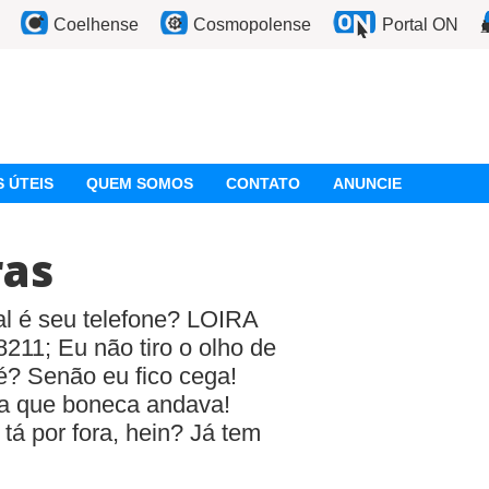
Coelhense
Cosmopolense
Portal ON
 ÚTEIS
QUEM SOMOS
CONTATO
ANUNCIE
ras
 é seu telefone? LOIRA
11; Eu não tiro o olho de
? Senão eu fico cega!
a que boneca andava!
á por fora, hein? Já tem