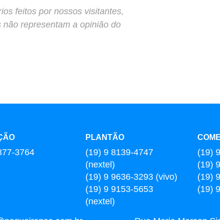
s feitos por nossos visitantes,
s não representam a opinião do
ÇÃO
PLANTÃO
COME
877-3764
(19) 9 8139-4747
(19) 
(nextel)
(19) 
(19) 9 9636-3293 (vivo)
(19) 
(19) 9 9153-5653
(19) 
(nextel)