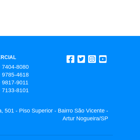
RCIAL
9 7404-8080
9 9785-4618
9 9817-9011
9 7133-8101
 501 - Piso Superior - Bairro São Vicente -
Artur Nogueira/SP