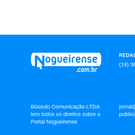
REDA
(19) 3
Bússulo Comunicação LTDA
jornal
tem todos os direitos sobre o
publi
Portal Nogueirense