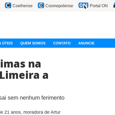
Coelhense
Cosmopolense
Portal ON
 ÚTEIS
QUEM SOMOS
CONTATO
ANUNCIE
timas na
 Limeira a
e sai sem nenhum ferimento
de 21 anos, moradora de Artur