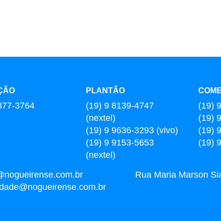
ÇÃO
PLANTÃO
COME
877-3764
(19) 9 8139-4747
(19) 
(nextel)
(19) 
(19) 9 9636-3293 (vivo)
(19) 
(19) 9 9153-5653
(19) 
(nextel)
@nogueirense.com.br
Rua Maria Marson Sia,
cidade@nogueirense.com.br