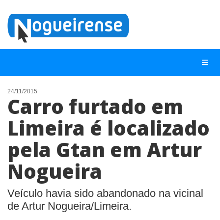
24/11/2015
Carro furtado em
NOTÍCIAS
Limeira é localizado
LISTA DIGITAL
pela Gtan em Artur
TELEFONES ÚTEIS
QUEM SOMOS
Nogueira
CONTATO
Veículo havia sido abandonado na vicinal
ANUNCIE
de Artur Nogueira/Limeira.