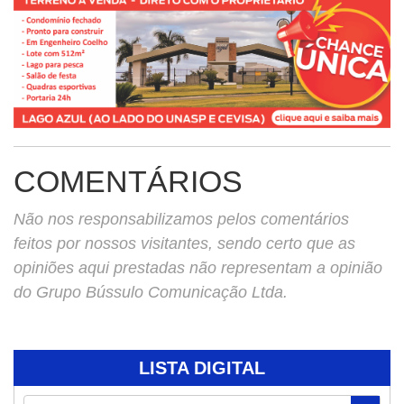
COMENTÁRIOS
Não nos responsabilizamos pelos comentários
feitos por nossos visitantes, sendo certo que as
opiniões aqui prestadas não representam a opinião
do Grupo Bússulo Comunicação Ltda.
LISTA DIGITAL