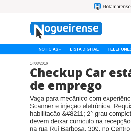
Holambrense
NOTÍCIAS
LISTA DIGITAL
TELEFONES
14/03/2016
Checkup Car est
de emprego
Vaga para mecânico com experiênc
Scanner e injeção eletrônica. Requ
habilitação &#8211; 2° grau comple
devem deixar currículo na recepção d
na rua Rui Barbosa, 309, no Centro 