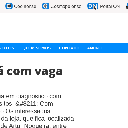
Coelhense
Cosmopolense
Portal ON
 ÚTEIS
QUEM SOMOS
CONTATO
ANUNCIE
á com vaga
ia em diagnóstico com
isitos: &#8211; Com
to Os interessados
a loja, que fica localizada
de Artur Nogueira, entre