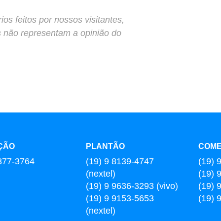
s feitos por nossos visitantes,
s não representam a opinião do
ÇÃO
PLANTÃO
COME
877-3764
(19) 9 8139-4747
(19) 
(nextel)
(19) 
(19) 9 9636-3293 (vivo)
(19) 
(19) 9 9153-5653
(19) 
(nextel)