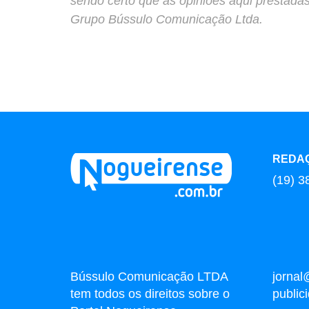
sendo certo que as opiniões aqui prestada
Grupo Bússulo Comunicação Ltda.
REDA
(19) 3
Bússulo Comunicação LTDA
jornal
tem todos os direitos sobre o
publi