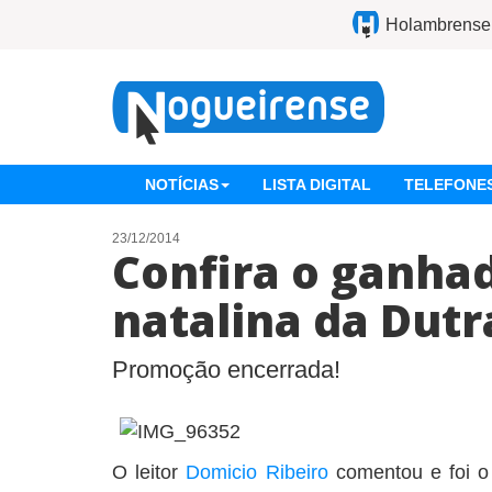
Holambrense
NOTÍCIAS
LISTA DIGITAL
TELEFONES
23/12/2014
Confira o ganhad
natalina da Dutr
Promoção encerrada!
O leitor
Domicio Ribeiro
comentou e foi o