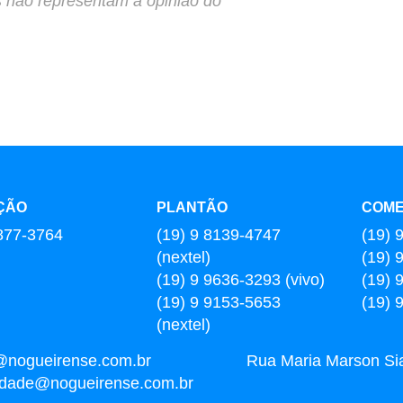
s não representam a opinião do
ÇÃO
PLANTÃO
COME
877-3764
(19) 9 8139-4747
(19) 
(nextel)
(19) 
(19) 9 9636-3293 (vivo)
(19) 
(19) 9 9153-5653
(19) 
(nextel)
@nogueirense.com.br
Rua Maria Marson Sia,
cidade@nogueirense.com.br