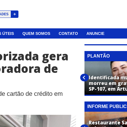
+
ADES
 ÚTEIS
QUEM SOMOS
CONTATO
ANUNCIE
rizada gera
PLANTÃO
oradora de
Trio preso em flagrante por
Identificada m
furto de cabos subterrâneos
morreu em gra
continuará na cadeia
SP-107, em Art
 de cartão de crédito em
INFORME PUBLIC
Restaurante Sa