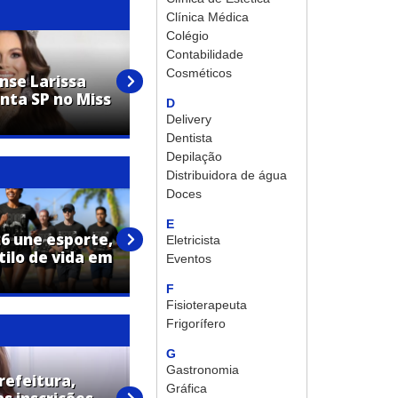
Clínica Médica
Colégio
Contabilidade
Cosméticos
nse Larissa
Grupo de Artur Nogueira
nta SP no Miss
conquista 12 premiações em
D
festival de dança
Delivery
Dentista
Depilação
Distribuidora de água
Doces
E
26 une esporte,
Estádio Fábio Ferrari recebe
Eletricista
tilo de vida em
primeiro teste da nova
Eventos
iluminação
F
Fisioterapeuta
Frigorífero
G
Gastronomia
refeitura,
Gráfica