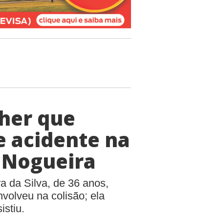
lher que
 acidente na
r Nogueira
a da Silva, de 36 anos,
volveu na colisão; ela
istiu.