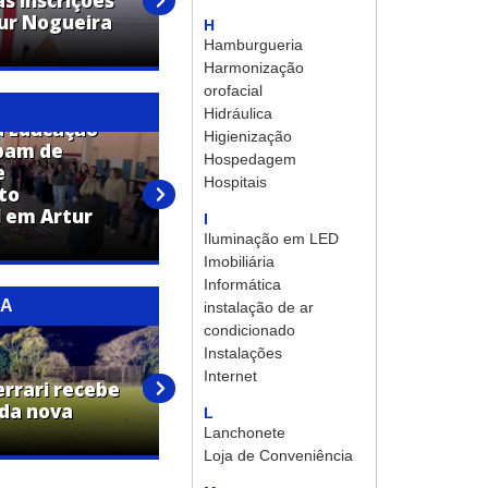
s inscrições
Confira a programação da
tur Nogueira
Festa em Louvor a São
H
Vicente de Paula
Hamburgueria
Harmonização
orofacial
Hidráulica
a Educação
Higienização
ipam de
Hospedagem
e
Profissionais da Educação
Hospitais
to
recebem capacitação em
 em Artur
primeiros socorros pela Lei
I
Lucas
Iluminação em LED
Imobiliária
Informática
RA
instalação de ar
condicionado
Instalações
Prefeitura de Artur Nogueira
Internet
errari recebe
melhora acesso entre bairros
 da nova
com obras na Rua Germano
L
Stein
Lanchonete
Loja de Conveniência