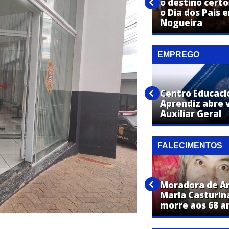
o destino certo
Sono ruim na gestação? Veja
o Dia dos Pais 
o que pode explicar o caso
Nogueira
EMPREGO
Centro Educaci
Net Aki abre vaga para
Aprendiz abre 
Instalador de Internet
Auxiliar Geral
FALECIMENTOS
Natalino Theodora de
Moradora de Ar
Almeida, de Artur Nogueira,
Maria Casturin
falece aos 73 anos
morre aos 68 a