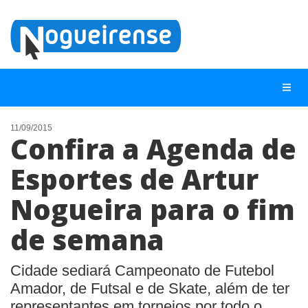
11/09/2015
Confira a Agenda de
NOTÍCIAS
Esportes de Artur
LISTA DIGITAL
Nogueira para o fim
TELEFONES ÚTEIS
QUEM SOMOS
de semana
CONTATO
Cidade sediará Campeonato de Futebol
ANUNCIE
Amador, de Futsal e de Skate, além de ter
representantes em torneios por todo o