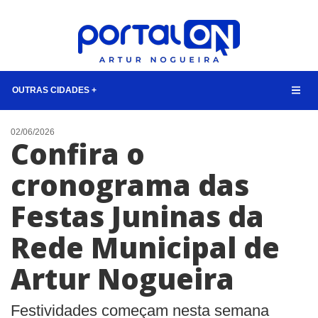
OUTRAS CIDADES +
NOTÍCIAS
02/06/2026
Confira o
LISTA DIGITAL
cronograma das
TELEFONES ÚTEIS
Festas Juninas da
QUEM SOMOS
CONTATO
Rede Municipal de
ANUNCIE
Artur Nogueira
BUSCAR
Festividades começam nesta semana