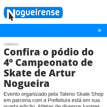
13/09/2015
Confira o pódio do
NOTÍCIAS
4º Campeonato de
LISTA DIGITAL
Skate de Artur
TELEFONES ÚTEIS
QUEM SOMOS
Nogueira
CONTATO
Evento organizado pela Tateno Skate Shop
ANUNCIE
em parceria com a Prefeitura está em sua
quarta edição. Atletas de diversos lugares,