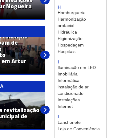
s inscrições
Confira a programação da
tur Nogueira
Festa em Louvor a São
H
Vicente de Paula
Hamburgueria
Harmonização
orofacial
Hidráulica
a Educação
Higienização
ipam de
Hospedagem
e
Profissionais da Educação
Hospitais
to
recebem capacitação em
 em Artur
primeiros socorros pela Lei
I
Lucas
Iluminação em LED
Imobiliária
Informática
RA
instalação de ar
condicionado
Instalações
Prefeitura reforça
Internet
ia revitalização
fiscalização e alerta para
nicipal de
multas por descarte irregular
L
em Artur Nogueira
Lanchonete
Loja de Conveniência