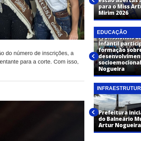
estão abertas a
Expo Artur confirma show de
para o Miss Ar
Panda em Artur Nogueira
Mirim 2026
EDUCAÇÃO
Profissionais d
Infantil partic
Polícia Civil de Artur Nogueira
formação sobr
o do número de inscrições, a
promove palestra sobre os
desenvolvimen
entante para a corte. Com isso,
riscos do uso de álcool e
socioemocional
tabaco na adolescência
Nogueira
INFRAESTRUTU
Operação Cidade Limpa chega
aos bairros Jardim Europa,
Prefeitura inic
Itamaraty e Conservani nesta
do Balneário Mu
quarta
Artur Nogueira