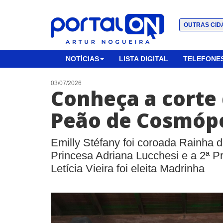
OUTRAS CID
NOTÍCIAS
LISTA DIGITAL
TELEFONES
03/07/2026
Conheça a corte 
Peão de Cosmópo
Emilly Stéfany foi coroada Rainha 
Princesa Adriana Lucchesi e a 2ª P
Letícia Vieira foi eleita Madrinha