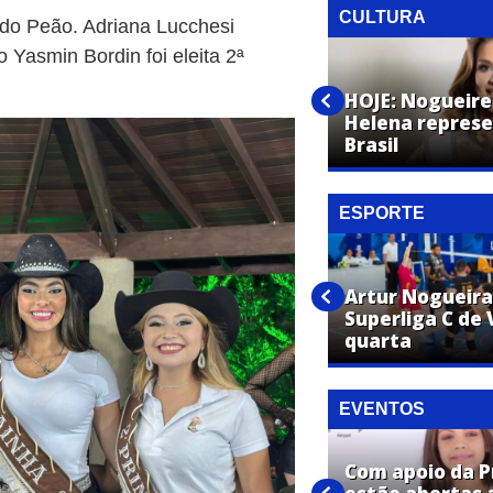
CULTURA
 do Peão. Adriana Lucchesi
o Yasmin Bordin foi eleita 2ª
1º ChamaArtur reúne
capoeiristas de diferentes
HOJE: Nogueire
cidades na Praça CEU das
Helena represe
Artes
Brasil
ESPORTE
Vôlei masculino de Artur
Artur Nogueira
Nogueira está na final dos
Superliga C de 
Jogos Regionais 2026
quarta
EVENTOS
Com apoio da P