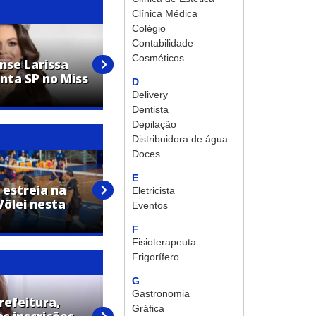
Clínica Médica
Colégio
Contabilidade
Cosméticos
nse Larissa
Grupo de Artur Nogueira
nta SP no Miss
conquista 12 premiações em
D
festival de dança
Delivery
Dentista
Depilação
Distribuidora de água
Doces
E
 estreia na
Artur Nogueira é vice-campeã
Eletricista
Vôlei nesta
dos Jogos Regionais no
Eventos
voleibol feminino
F
Fisioterapeuta
Frigorífero
G
Gastronomia
refeitura,
Gráfica