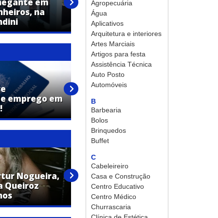
hegante em
clínica de alto padrão e inicia
Agropecuária
nheiros, na
uma nova fase na estética
Água
ndini
avançada em Artur Nogueira
Aplicativos
Arquitetura e interiores
Artes Marciais
Artigos para festa
Assistência Técnica
Auto Posto
Automóveis
ce
de emprego em
J S Auto Center contrata
B
!
Auxiliar de Mecânico
Barbearia
Bolos
Brinquedos
Buffet
C
Cabeleireiro
tur Nogueira,
Sebastião Donizeti dos Reis,
Casa e Construção
a Queiroz
de Artur Nogueira, falece aos
Centro Educativo
nos
70 anos
Centro Médico
Churrascaria
Clínica de Estética