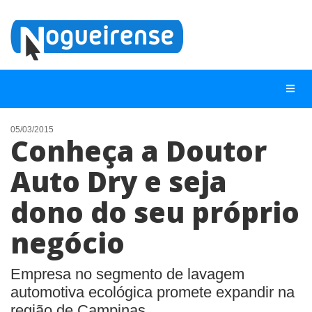
05/03/2015
Conheça a Doutor
NOTÍCIAS
Auto Dry e seja
LISTA DIGITAL
dono do seu próprio
TELEFONES ÚTEIS
QUEM SOMOS
negócio
CONTATO
Empresa no segmento de lavagem
ANUNCIE
automotiva ecológica promete expandir na
região de Campinas