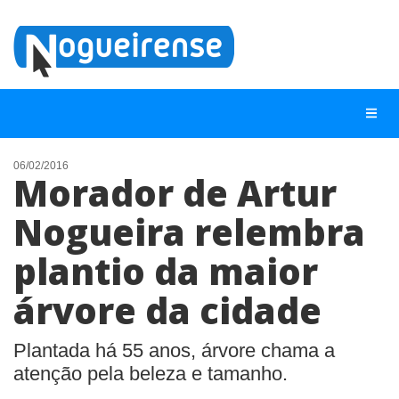
06/02/2016
Morador de Artur
NOTÍCIAS
Nogueira relembra
LISTA DIGITAL
plantio da maior
TELEFONES ÚTEIS
QUEM SOMOS
árvore da cidade
CONTATO
Plantada há 55 anos, árvore chama a
ANUNCIE
atenção pela beleza e tamanho.