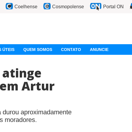
Coelhense
Cosmopolense
Portal ON
 ÚTEIS
QUEM SOMOS
CONTATO
ANUNCIE
 atinge
 em Artur
ia durou aproximadamente
os moradores.