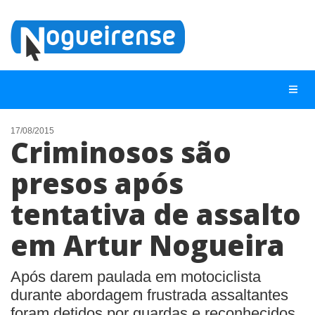
17/08/2015
Criminosos são
NOTÍCIAS
presos após
LISTA DIGITAL
tentativa de assalto
TELEFONES ÚTEIS
QUEM SOMOS
em Artur Nogueira
CONTATO
Após darem paulada em motociclista
ANUNCIE
durante abordagem frustrada assaltantes
foram detidos por guardas e reconhecidos