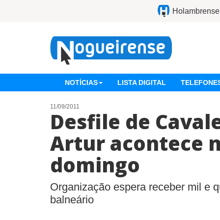
Holambrense
NOTÍCIAS
LISTA DIGITAL
TELEFONES
11/09/2011
Desfile de Caval
Artur acontece 
domingo
Organização espera receber mil e 
balneário