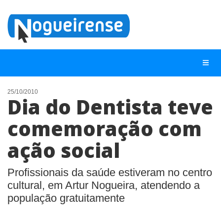
25/10/2010
Dia do Dentista teve
NOTÍCIAS
comemoração com
LISTA DIGITAL
ação social
TELEFONES ÚTEIS
QUEM SOMOS
Profissionais da saúde estiveram no centro
CONTATO
cultural, em Artur Nogueira, atendendo a
população gratuitamente
ANUNCIE