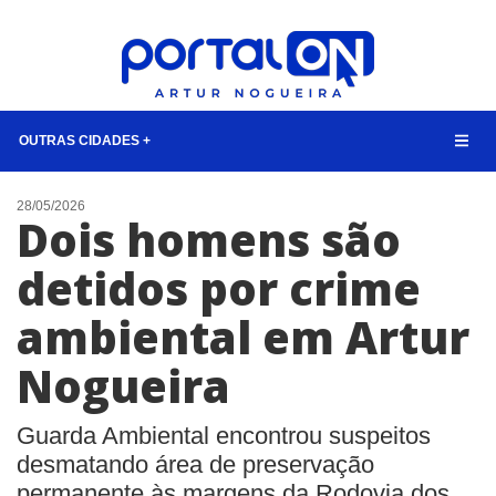
OUTRAS CIDADES +
NOTÍCIAS
28/05/2026
Dois homens são
LISTA DIGITAL
detidos por crime
TELEFONES ÚTEIS
ambiental em Artur
QUEM SOMOS
CONTATO
Nogueira
ANUNCIE
Guarda Ambiental encontrou suspeitos
BUSCAR
desmatando área de preservação
permanente às margens da Rodovia dos