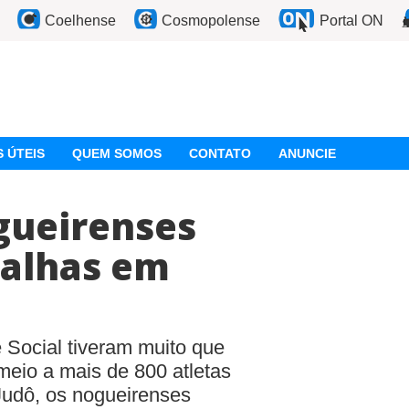
Coelhense
Cosmopolense
Portal ON
 ÚTEIS
QUEM SOMOS
CONTATO
ANUNCIE
gueirenses
alhas em
 Social tiveram muito que
eio a mais de 800 atletas
Judô, os nogueirenses