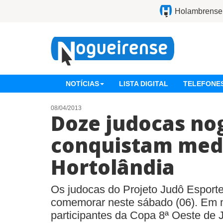
Holambrense
NOTÍCIAS
LISTA DIGITAL
TELEFONES
08/04/2013
Doze judocas no
conquistam med
Hortolândia
Os judocas do Projeto Judô Esporte
comemorar neste sábado (06). Em m
participantes da Copa 8ª Oeste de 