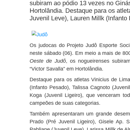
subiram ao pódio 13 vezes no Ginás
Hortolândia. Destaque para os atlet
Juvenil Leve), Lauren Millk (Infanto 
Os judocas do Projeto Judô Esporte Soc
neste sábado (06). Em meio a mais de 800 
Oeste de Judô
, os nogueirenses subira
“Victor Savalla” em Hortolândia.
Destaque para os atletas Vinicius de Lima
(Infanto Pesado), Talissa Cagnoto (Juvenil
Koga (Juvenil Ligeiro), que venceram to
campeões de suas categorias.
Também apresentaram um grande desempe
Prado (Pré Juvenil Ligeiro), Gisele Ap. S
Pabliane (Juvenil Leve), Larissa Millk de A