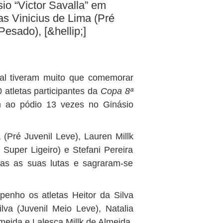
io “Victor Savalla” em
as Vinicius de Lima (Pré
Pesado), [&hellip;]
ial tiveram muito que comemorar
atletas participantes da
Copa 8ª
m ao pódio 13 vezes no Ginásio
 (Pré Juvenil Leve), Lauren Millk
 Super Ligeiro) e Stefani Pereira
das as suas lutas e sagraram-se
nho os atletas Heitor da Silva
ilva (Juvenil Meio Leve), Natalia
lmeida e Lalesca Millk de Almeida,