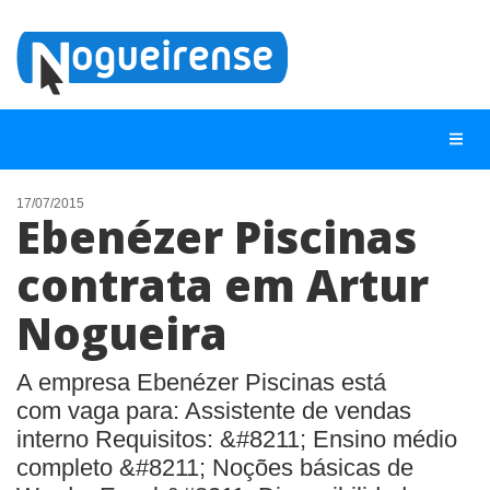
17/07/2015
Ebenézer Piscinas
NOTÍCIAS
contrata em Artur
LISTA DIGITAL
Nogueira
TELEFONES ÚTEIS
QUEM SOMOS
A empresa Ebenézer Piscinas está
CONTATO
com vaga para: Assistente de vendas
interno Requisitos: &#8211; Ensino médio
ANUNCIE
completo &#8211; Noções básicas de