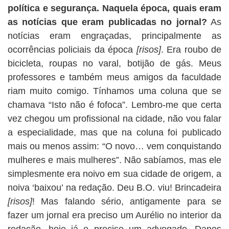
política e segurança. Naquela época, quais eram
as notícias que eram publicadas no jornal?
As
notícias eram engraçadas, principalmente as
ocorrências policiais da época
[risos]
. Era roubo de
bicicleta, roupas no varal, botijão de gás. Meus
professores e também meus amigos da faculdade
riam muito comigo. Tínhamos uma coluna que se
chamava “Isto não é fofoca”. Lembro-me que certa
vez chegou um profissional na cidade, não vou falar
a especialidade, mas que na coluna foi publicado
mais ou menos assim: “O novo… vem conquistando
mulheres e mais mulheres”. Não sabíamos, mas ele
simplesmente era noivo em sua cidade de origem, a
noiva ‘baixou’ na redação. Deu B.O. viu! Brincadeira
[risos]
! Mas falando sério, antigamente para se
fazer um jornal era preciso um Aurélio no interior da
redação, hoje já e preciso um advogado. Danos