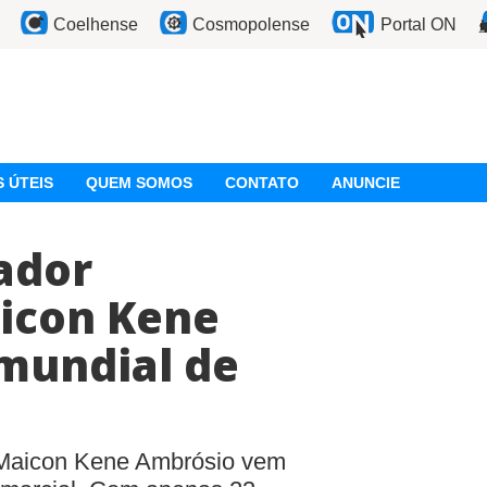
Coelhense
Cosmopolense
Portal ON
 ÚTEIS
QUEM SOMOS
CONTATO
ANUNCIE
ador
icon Kene
 mundial de
 Maicon Kene Ambrósio vem