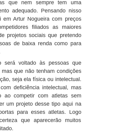
letas que nem sempre tem uma
mento adequado. Pensando nisso
ui em Artur Nogueira com preços
mpetidores filiados as maiores
e projetos sociais que pretendo
essoas de baixa renda como para
.
o será voltado às pessoas que
is mas que não tenham condições
ão, seja ela física ou intelectual.
om deficiência intelectual, mas
o ao competir com atletas sem
azer um projeto desse tipo aqui na
portas para esses atletas. Logo
erteza que aparecerão muitos
itado.