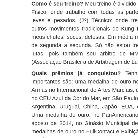
Como é seu treino?
Meu treino é dividido
Físico: onde trabalho com todas as par
leves e pesados. (2º) Técnico: onde tre
outros movimentos tradicionais do Kung 
meus chutes, socos, defesas. Em média me
de segunda a segunda. Só não estou tre
lutas, pois também sou arbitro de M
(Associação Brasileira de Arbitragem de Lu
Quais prêmios já conquistou?
Tenho
importantes são: uma medalha de ouro n
Armas no Internacional de Artes Marciais
no CEU Azul da Cor do Mar, em São Paulo/
Argentina, Uruguai, China, Japão, EUA, e
Uma medalha de ouro, no PanAmericano 
agosto de 2014, no Ginásio Municipal d
medalhas de ouro no FullContact e Exibiç