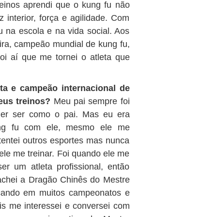
reinos aprendi que o kung fu não
z interior, força e agilidade. Com
u na escola e na vida social. Aos
ira, campeão mundial de kung fu,
i aí que me tornei o atleta que
ta e campeão internacional de
seus treinos?
Meu pai sempre foi
quer ser como o pai. Mas eu era
ung fu com ele, mesmo ele me
 tentei outros esportes mas nunca
ele me treinar. Foi quando ele me
r um atleta profissional, então
achei a Dragão Chinês do Mestre
tacando em muitos campeonatos e
ais me interessei e conversei com