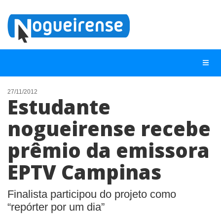
27/11/2012
Estudante
NOTÍCIAS
nogueirense recebe
LISTA DIGITAL
prêmio da emissora
TELEFONES ÚTEIS
QUEM SOMOS
EPTV Campinas
CONTATO
Finalista participou do projeto como
ANUNCIE
“repórter por um dia”