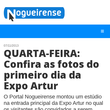
07/11/2013
QUARTA-FEIRA:
NOTÍCIAS
Confira as fotos do
LISTA DIGITAL
primeiro dia da
TELEFONES ÚTEIS
QUEM SOMOS
Expo Artur
CONTATO
O Portal Nogueirense montou um estúdio
ANUNCIE
na entrada principal da Expo Artur no qual
os visitantes são convidados a serem