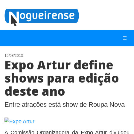
15/08/2013
Expo Artur define
NOTÍCIAS
shows para edição
LISTA DIGITAL
deste ano
TELEFONES ÚTEIS
QUEM SOMOS
Entre atrações está show de Roupa Nova
CONTATO
ANUNCIE
A Comissão Organizadora da Expo Artur divulgou