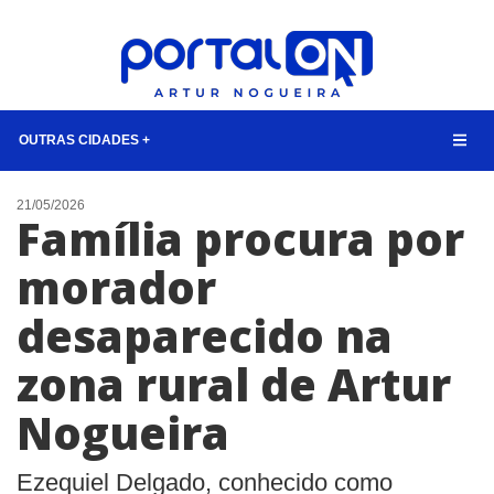
OUTRAS CIDADES +
NOTÍCIAS
21/05/2026
Família procura por
LISTA DIGITAL
morador
TELEFONES ÚTEIS
desaparecido na
QUEM SOMOS
CONTATO
zona rural de Artur
ANUNCIE
Nogueira
BUSCAR
Ezequiel Delgado, conhecido como