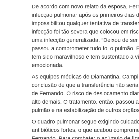
De acordo com novo relato da esposa, Fe
infecção pulmonar após os primeiros dias d
impossibilitou qualquer tentativa de transfe
infecção foi tão severa que colocou em ri
uma infecção generalizada. “Deixou de ser
passou a comprometer tudo foi o pulmão. E
tem sido maravilhoso e tem sustentado a vid
emocionada.
As equipes médicas de Diamantina, Campi
conclusão de que a transferência não seri
de Fernando. O risco de deslocamento dian
alto demais. O tratamento, então, passou 
pulmão e na estabilização de outros órgãos
O quadro pulmonar segue exigindo cuidado
antibióticos fortes, o que acabou comprom
Fernando. Para combater o acúmulo de líq