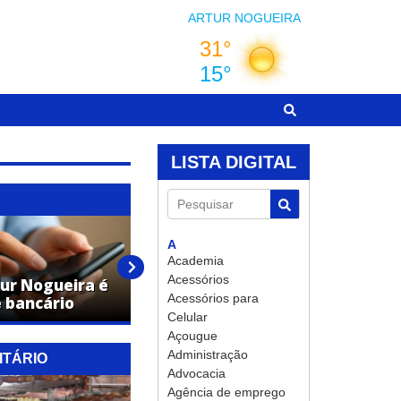
ARTUR NOGUEIRA
LISTA DIGITAL
Pesquisar
A
Academia
GCM salva criança engasgada
Acessórios
ur Nogueira é
com manobra de Heimlich em
Acessórios para
e bancário
escola de Artur Nogueira
Celular
Açougue
Administração
ITÁRIO
Advocacia
Agência de emprego