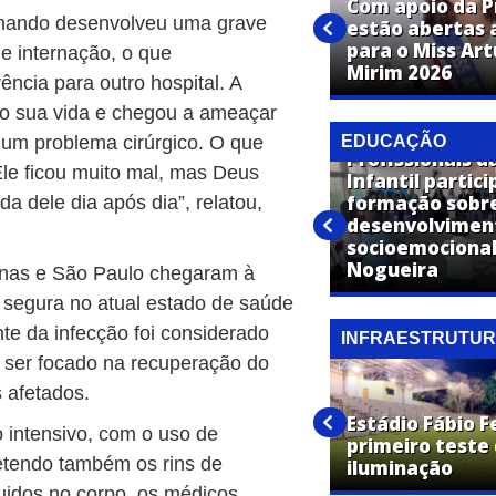
Com apoio da P
rnando desenvolveu uma grave
estão abertas a
Expo Artur confirma show de
para o Miss Ar
e internação, o que
Panda em Artur Nogueira
Mirim 2026
rência para outro hospital. A
sco sua vida e chegou a ameaçar
 um problema cirúrgico. O que
EDUCAÇÃO
Profissionais d
le ficou muito mal, mas Deus
Infantil partic
Polícia Civil de Artur Nogueira
formação sobr
a dele dia após dia”, relatou,
promove palestra sobre os
desenvolvimen
riscos do uso de álcool e
socioemocional
tabaco na adolescência
Nogueira
nas e São Paulo chegaram à
a segura no atual estado de saúde
te da infecção foi considerado
INFRAESTRUTU
a ser focado na recuperação do
 afetados.
Operação Cidade Limpa
encerra cronograma nos
Estádio Fábio F
 intensivo, com o uso de
bairros Jardim Carolina e
primeiro teste
etendo também os rins de
Jardim Laranjeiras
iluminação
uidos no corpo, os médicos