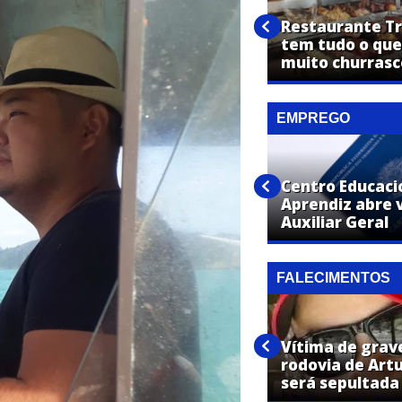
De pai para filho: Óticas
Restaurante Tro
Ipanema tem campanha
tem tudo o que
especial para o Dia dos Pais
muito churrasc
EMPREGO
Centro Educaci
Net Aki abre vaga para
Aprendiz abre 
Instalador de Internet
Auxiliar Geral
FALECIMENTOS
Vítima de grav
Dimas José Huca, de Artur
rodovia de Art
Nogueira, falece aos 54 anos
será sepultada