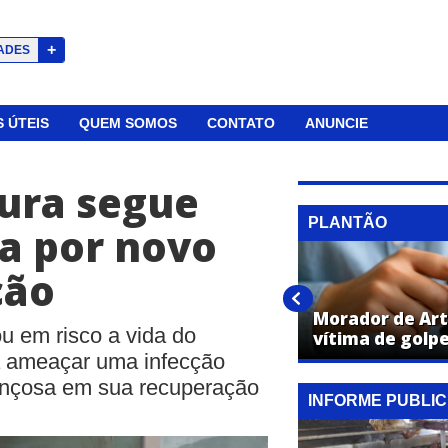
+
ADES
 ÚTEIS
QUEM SOMOS
CONTATO
ANUNCIE
ura segue
PLANTÃO
sa por novo
ção
Mulher morre após grave
acidente na SP-107, em Artur
Morador de Art
ou em risco a vida do
Nogueira
vítima de golp
a ameaçar uma infecção
ançosa em sua recuperação
INFORME PUBLIC