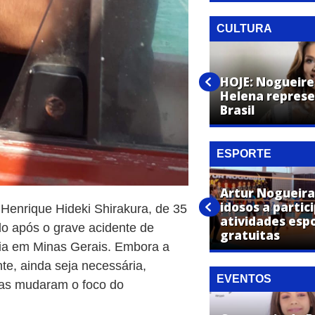
CULTURA
1º ChamaArtur reúne
capoeiristas de diferentes
HOJE: Nogueire
cidades na Praça CEU das
Helena represe
Artes
Brasil
ESPORTE
Artur Nogueira
Artur Nogueira é vice-campeã
idosos a parti
Henrique Hideki Shirakura, de 35
dos Jogos Regionais no
atividades esp
do após o grave acidente de
voleibol feminino
gratuitas
ária em Minas Gerais. Embora a
te, ainda seja necessária,
EVENTOS
as mudaram o foco do