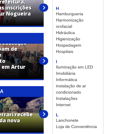
refeitura,
s inscrições
Confira a programação da
H
tur Nogueira
Festa em Louvor a São
Hamburgueria
Vicente de Paula
Harmonização
orofacial
Hidráulica
Higienização
a Educação
Hospedagem
ipam de
Hospitais
e
Profissionais da Educação
to
recebem capacitação em
I
 em Artur
primeiros socorros pela Lei
Iluminação em LED
Lucas
Imobiliária
Informática
instalação de ar
RA
condicionado
Instalações
Internet
Prefeitura de Artur Nogueira
errari recebe
melhora acesso entre bairros
L
 da nova
com obras na Rua Germano
Lanchonete
Stein
Loja de Conveniência