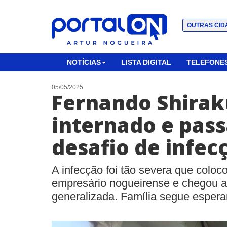
OUTRAS CID
NOTÍCIAS
LISTA DIGITAL
TELEFONES
05/05/2025
Fernando Shirak
internado e pas
desafio de infec
A infecção foi tão severa que coloc
empresário nogueirense e chegou 
generalizada. Família segue esper