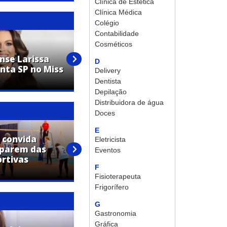
Clínica de Estética
Clínica Médica
Colégio
Contabilidade
Cosméticos
nse Larissa
Grupo de Artur Nogueira
D
nta SP no Miss
conquista 12 premiações em
Delivery
festival de dança
Dentista
Depilação
Distribuidora de água
Doces
E
 convida
Eletricista
ciparem das
For You Run 2026 une esporte,
Eventos
ortivas
bem-estar e estilo de vida em
F
Artur Nogueira
Fisioterapeuta
Frigorífero
G
Gastronomia
Gráfica