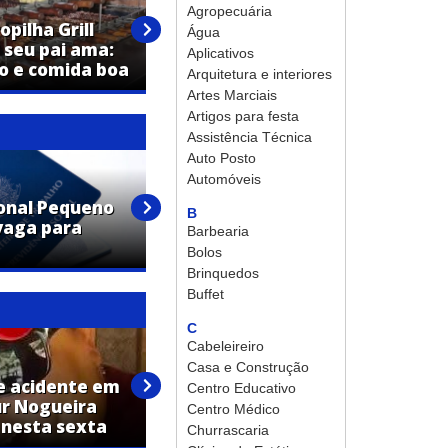
GB Veículos no Feirão:
Agropecuária
pilha Grill
Oportunidades imperdíveis de
Água
 seu pai ama:
7 a 9 de agosto em Artur
Aplicativos
o e comida boa
Nogueira
Arquitetura e interiores
Artes Marciais
Artigos para festa
Assistência Técnica
Auto Posto
Automóveis
onal Pequeno
Macofer oferece
B
vaga para
oportunidade de emprego em
Barbearia
Artur Nogueira!
Bolos
Brinquedos
Buffet
C
Cabeleireiro
Casa e Construção
e acidente em
Moradora de Artur Nogueira,
Centro Educativo
ur Nogueira
Maria Casturina Queiroz
Centro Médico
 nesta sexta
morre aos 68 anos
Churrascaria